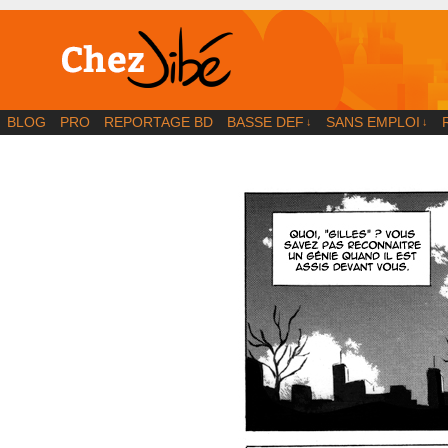
BD | Illustration | Blog
BLOG
PRO
REPORTAGE BD
BASSE DEF
SANS EMPLOI
↓
↓