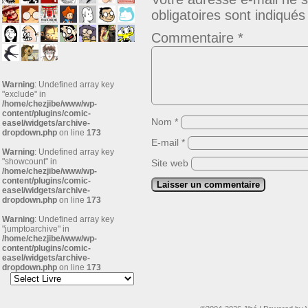
obligatoires sont indiqué
Commentaire
*
Warning
: Undefined array key
"exclude" in
/home/chezjibe/www/wp-
content/plugins/comic-
Nom
*
easel/widgets/archive-
dropdown.php
on line
173
E-mail
*
Warning
: Undefined array key
"showcount" in
Site web
/home/chezjibe/www/wp-
content/plugins/comic-
easel/widgets/archive-
dropdown.php
on line
173
Warning
: Undefined array key
"jumptoarchive" in
/home/chezjibe/www/wp-
content/plugins/comic-
easel/widgets/archive-
dropdown.php
on line
173