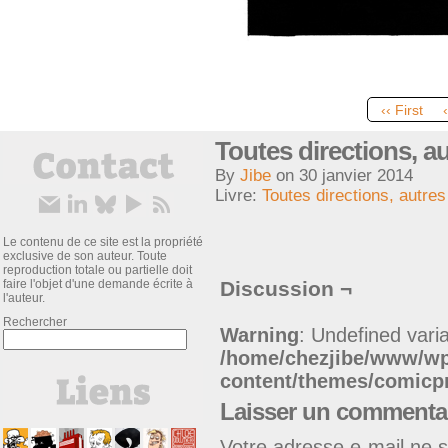
‹‹ First
Toutes directions, au
By
Jibe
on
30 janvier 2014
Livre:
Toutes directions, autres
Le contenu de ce site est la propriété
exclusive de son auteur. Toute
reproduction totale ou partielle doit
faire l'objet d'une demande écrite à
Discussion ¬
l'auteur.
Rechercher
Warning
: Undefined varia
/home/chezjibe/www/w
content/themes/comic
Laisser un commenta
Votre adresse e-mail ne s