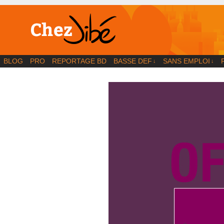
BD | Illustration | Blog
BLOG
PRO
REPORTAGE BD
BASSE DEF
SANS EMPLOI
↓
↓