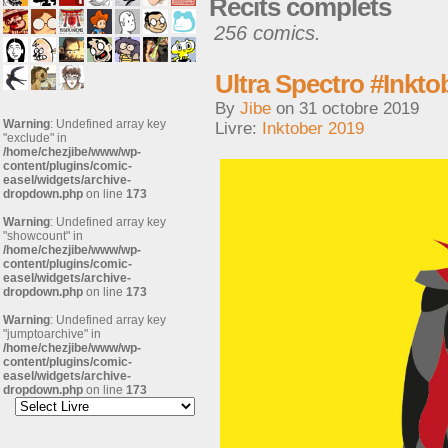
Récits complets
256 comics.
Ultra Spectro #Inkto
By
Jibe
on
31 octobre 2019
Warning
: Undefined array key
Livre:
Inktober 2019
"exclude" in
/home/chezjibe/www/wp-
content/plugins/comic-
easel/widgets/archive-
dropdown.php
on line
173
Warning
: Undefined array key
"showcount" in
/home/chezjibe/www/wp-
content/plugins/comic-
easel/widgets/archive-
dropdown.php
on line
173
Warning
: Undefined array key
"jumptoarchive" in
/home/chezjibe/www/wp-
content/plugins/comic-
easel/widgets/archive-
dropdown.php
on line
173