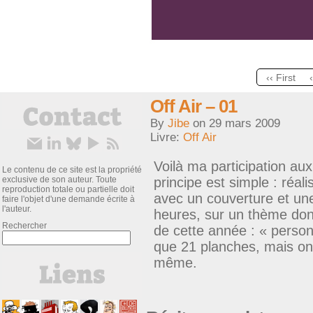
‹‹ First
Off Air – 01
By
Jibe
on
29 mars 2009
Livre:
Off Air
Voilà ma participation au
Le contenu de ce site est la propriété
exclusive de son auteur. Toute
principe est simple : réal
reproduction totale ou partielle doit
avec un couverture et un
faire l'objet d'une demande écrite à
l'auteur.
heures, sur un thème do
Rechercher
de cette année : « personna
que 21 planches, mais on
même.