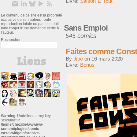
Livre:
Saison 1
,
Tout
Le contenu de ce site est la propriété
exclusive de son auteur. Toute
reproduction totale ou partielle doit
Sans Emploi
faire l'objet d'une demande écrite à
l'auteur.
545 comics.
Rechercher
Faites comme Const
By
Jibe
on
16 mars 2020
Livre:
Bonus
Warning
: Undefined array key
"exclude" in
/home/chezjibe/www/wp-
content/plugins/comic-
easel/widgets/archive-