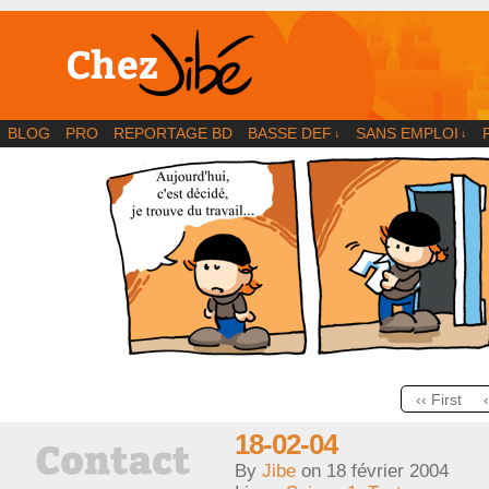
BD | Illustration | Blog
BLOG
PRO
REPORTAGE BD
BASSE DEF
SANS EMPLOI
↓
↓
‹‹ First
18-02-04
By
Jibe
on
18 février 2004