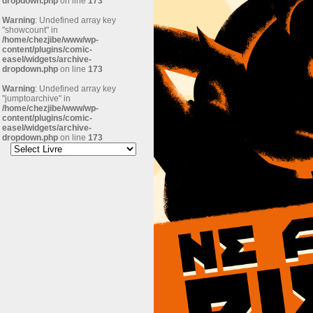
dropdown.php
on line
173
Warning
: Undefined array key
"showcount" in
/home/chezjibe/www/wp-
content/plugins/comic-
easel/widgets/archive-
dropdown.php
on line
173
Warning
: Undefined array key
"jumptoarchive" in
/home/chezjibe/www/wp-
content/plugins/comic-
easel/widgets/archive-
dropdown.php
on line
173