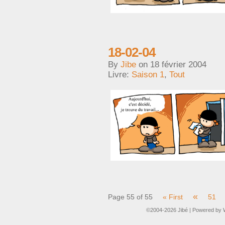
18-02-04
By
Jibe
on
18 février 2004
Livre:
Saison 1
,
Tout
«
Page 55 of 55
« First
51
©2004-2026
Jibé
|
Powered by