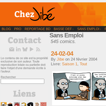
BD | Illustration | Blog
BLOG
PRO
REPORTAGE BD
BASSE DEF
SANS EMPLOI
↓
↓
Sans Emploi
545 comics.
24-02-04
Le contenu de ce site est la propriété
By
Jibe
on
24 février 2004
exclusive de son auteur. Toute
Livre:
Saison 1
,
Tout
reproduction totale ou partielle doit
faire l'objet d'une demande écrite à
l'auteur.
Rechercher