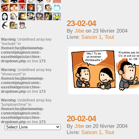
23-02-04
By
Jibe
on
23 février 2004
Livre:
Saison 1
,
Tout
Warning
: Undefined array key
"exclude" in
/home/chezjibe/www/wp-
content/plugins/comic-
easel/widgets/archive-
dropdown.php
on line
173
Warning
: Undefined array key
"showcount" in
/home/chezjibe/www/wp-
content/plugins/comic-
easel/widgets/archive-
dropdown.php
on line
173
Warning
: Undefined array key
"jumptoarchive" in
/home/chezjibe/www/wp-
content/plugins/comic-
20-02-04
easel/widgets/archive-
dropdown.php
on line
173
By
Jibe
on
20 février 2004
Livre:
Saison 1
,
Tout