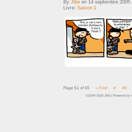
By
Jibe
on
14 septembre 2005
Livre:
Saison 1
«
Page 51 of 55
« First
49
©2004-2026
Jibé
|
Powered by