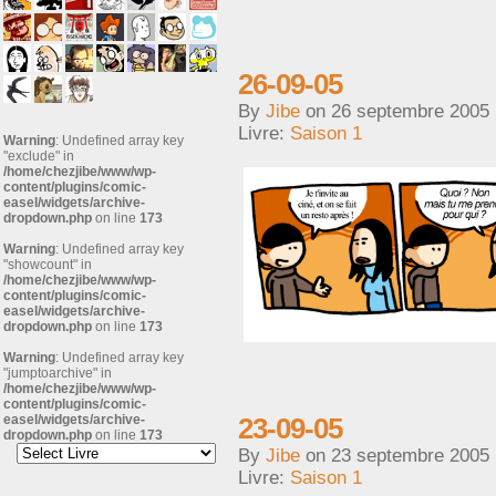
26-09-05
By
Jibe
on
26 septembre 2005
Livre:
Saison 1
Warning
: Undefined array key
"exclude" in
/home/chezjibe/www/wp-
content/plugins/comic-
easel/widgets/archive-
dropdown.php
on line
173
Warning
: Undefined array key
"showcount" in
/home/chezjibe/www/wp-
content/plugins/comic-
easel/widgets/archive-
dropdown.php
on line
173
Warning
: Undefined array key
"jumptoarchive" in
/home/chezjibe/www/wp-
content/plugins/comic-
easel/widgets/archive-
23-09-05
dropdown.php
on line
173
By
Jibe
on
23 septembre 2005
Livre:
Saison 1