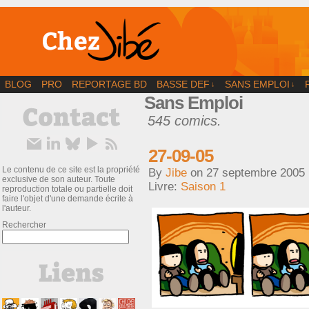
BD | Illustration | Blog
BLOG
PRO
REPORTAGE BD
BASSE DEF
SANS EMPLOI
↓
↓
Sans Emploi
545 comics.
27-09-05
Le contenu de ce site est la propriété
By
Jibe
on
27 septembre 2005
exclusive de son auteur. Toute
Livre:
Saison 1
reproduction totale ou partielle doit
faire l'objet d'une demande écrite à
l'auteur.
Rechercher