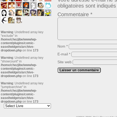
obligatoires sont indiqué
Commentaire
*
Warning
: Undefined array key
"exclude" in
/home/chezjibe/www/wp-
content/plugins/comic-
Nom
*
easel/widgets/archive-
dropdown.php
on line
173
E-mail
*
Warning
: Undefined array key
"showcount" in
Site web
/home/chezjibe/www/wp-
content/plugins/comic-
easel/widgets/archive-
dropdown.php
on line
173
Warning
: Undefined array key
"jumptoarchive" in
/home/chezjibe/www/wp-
content/plugins/comic-
easel/widgets/archive-
dropdown.php
on line
173