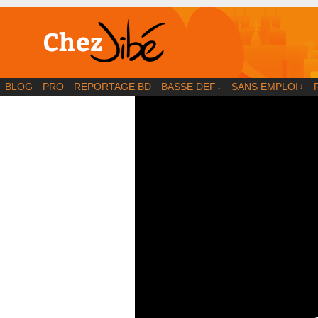
BD | Illustration | Blog
BLOG
PRO
REPORTAGE BD
BASSE DEF
SANS EMPLOI
↓
↓