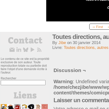
‹‹ First
Toutes directions, au
By
Jibe
on
30 janvier 2014
Livre:
Toutes directions, autres
Le contenu de ce site est la propriété
exclusive de son auteur. Toute
reproduction totale ou partielle doit
faire l'objet d'une demande écrite à
Discussion ¬
l'auteur.
Rechercher
Warning
: Undefined varia
/home/chezjibe/www/w
content/themes/comic
Laisser un commenta
Votre adresse e-mail ne s