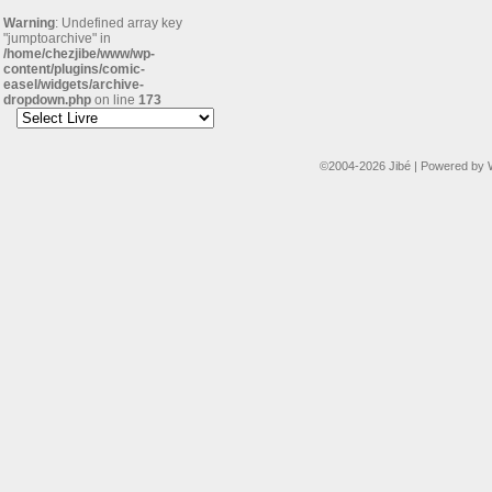
Warning
: Undefined array key
"jumptoarchive" in
/home/chezjibe/www/wp-
content/plugins/comic-
easel/widgets/archive-
dropdown.php
on line
173
©2004-2026
Jibé
|
Powered by