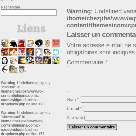
l'auteur.
Rechercher
Warning
: Undefined varia
/home/chezjibe/www/w
content/themes/comic
Laisser un commenta
Votre adresse e-mail ne s
obligatoires sont indiqué
Commentaire
*
Warning
: Undefined array key
"exclude" in
/home/chezjibe/www/wp-
content/plugins/comic-
Nom
*
easel/widgets/archive-
dropdown.php
on line
173
E-mail
*
Warning
: Undefined array key
"showcount" in
Site web
/home/chezjibe/www/wp-
content/plugins/comic-
easel/widgets/archive-
dropdown.php
on line
173