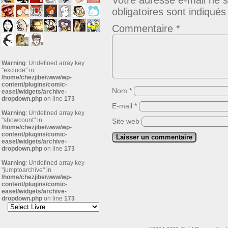
Votre adresse e-mail ne s
obligatoires sont indiqué
Commentaire
*
Warning
: Undefined array key
"exclude" in
/home/chezjibe/www/wp-
content/plugins/comic-
Nom
*
easel/widgets/archive-
dropdown.php
on line
173
E-mail
*
Warning
: Undefined array key
"showcount" in
Site web
/home/chezjibe/www/wp-
content/plugins/comic-
easel/widgets/archive-
dropdown.php
on line
173
Warning
: Undefined array key
"jumptoarchive" in
/home/chezjibe/www/wp-
content/plugins/comic-
easel/widgets/archive-
dropdown.php
on line
173