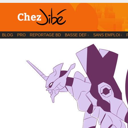
BD | Illustration | Blog
BLOG
PRO
REPORTAGE BD
BASSE DEF
SANS EMPLOI
↓
↓