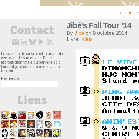
‹‹ First
Jibé’s Fall Tour ’14
By
Jibe
on
9 octobre 2014
Livre:
Infos
Le contenu de ce site est la propriété
exclusive de son auteur. Toute
reproduction totale ou partielle doit
faire l'objet d'une demande écrite à
l'auteur.
Rechercher