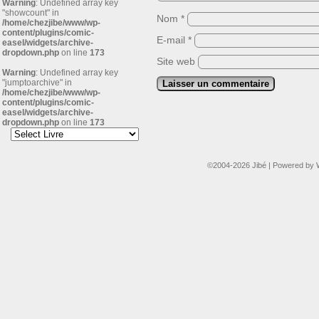
Warning
: Undefined array key
"showcount" in
Nom
*
/home/chezjibe/www/wp-
content/plugins/comic-
E-mail
*
easel/widgets/archive-
dropdown.php
on line
173
Site web
Warning
: Undefined array key
"jumptoarchive" in
/home/chezjibe/www/wp-
content/plugins/comic-
easel/widgets/archive-
dropdown.php
on line
173
©2004-2026
Jibé
|
Powered by