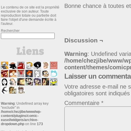
Bonne chance à toutes et
Le contenu de ce site est la propriété
exclusive de son auteur. Toute
reproduction totale ou partielle doit
faire l'objet d'une demande écrite à
l'auteur.
Rechercher
Discussion ¬
Warning
: Undefined varia
/home/chezjibe/www/w
content/themes/comic
Laisser un commenta
Votre adresse e-mail ne s
obligatoires sont indiqué
Commentaire
*
Warning
: Undefined array key
"exclude" in
/home/chezjibe/www/wp-
content/plugins/comic-
easel/widgets/archive-
dropdown.php
on line
173