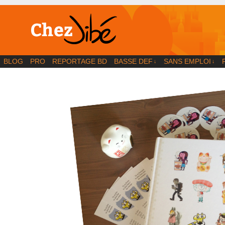
BD | Illustration | Blog
BLOG
PRO
REPORTAGE BD
BASSE DEF
SANS EMPLOI
↓
↓