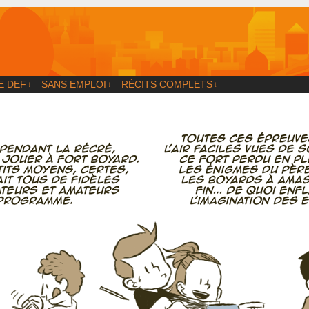
og
E DEF
SANS EMPLOI
RÉCITS COMPLETS
↓
↓
↓