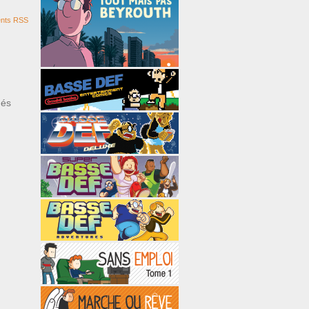
nts RSS
ués