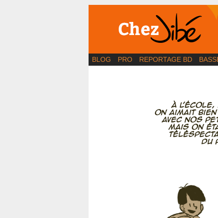
BD | Illustration | Bl
BLOG
PRO
REPORTAGE BD
BASS