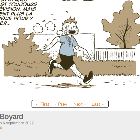
‹‹ First
‹ Prev
Next ›
Last ››
 Boyard
on
6 septembre 2022
og