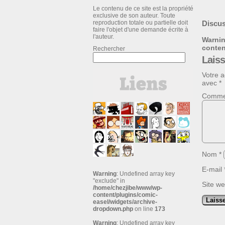
Le contenu de ce site est la propriété
exclusive de son auteur. Toute
reproduction totale ou partielle doit
Discus
faire l'objet d'une demande écrite à
l'auteur.
Warni
conte
Rechercher
Lais
Votre a
avec
*
Comme
Nom
*
E-mail
Warning
: Undefined array key
"exclude" in
Site w
/home/chezjibe/www/wp-
content/plugins/comic-
easel/widgets/archive-
dropdown.php
on line
173
Warning
: Undefined array key