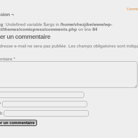
Comme
sion ¬
ng
: Undefined variable $args in
/home/chezjibe/www/wp-
nt/themes/comicpress/comments.php
on line
84
ser un commentaire
dresse e-mail ne sera pas publiée.
Les champs obligatoires sont indiq
ntaire
*
*
eb