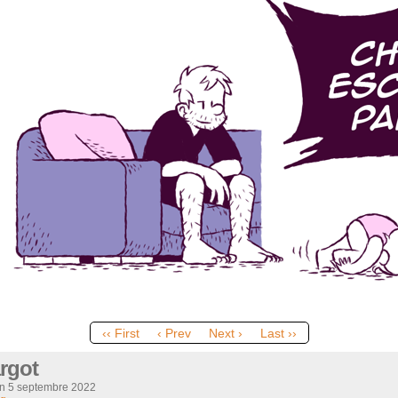
‹‹ First
‹ Prev
Next ›
Last ››
rgot
on
5 septembre 2022