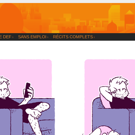
og
E DEF
SANS EMPLOI
RÉCITS COMPLETS
↓
↓
↓