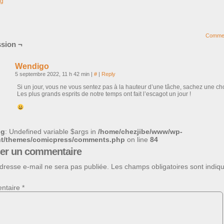
og
Comme
sion ¬
Wendigo
5 septembre 2022, 11 h 42 min
|
#
|
Reply
Si un jour, vous ne vous sentez pas à la hauteur d’une tâche, sachez une ch
Les plus grands esprits de notre temps ont fait l’escagot un jour !
ng
: Undefined variable $args in
/home/chezjibe/www/wp-
nt/themes/comicpress/comments.php
on line
84
ser un commentaire
dresse e-mail ne sera pas publiée.
Les champs obligatoires sont indiq
ntaire
*