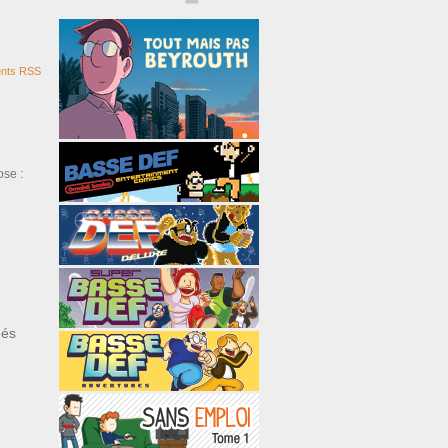
nts RSS
ose :
ués