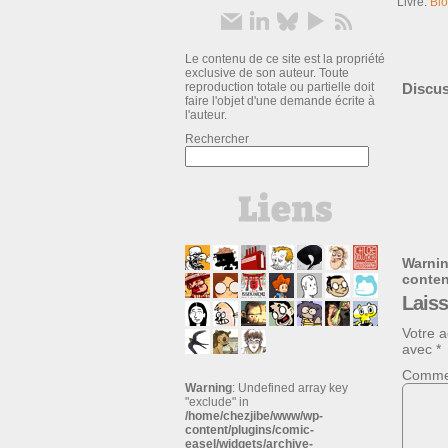
Livre:
Bl
Le contenu de ce site est la propriété
exclusive de son auteur. Toute
reproduction totale ou partielle doit
Discus
faire l'objet d'une demande écrite à
l'auteur.
Rechercher
Warni
conte
Lais
Votre a
avec
*
Comme
Warning
: Undefined array key
"exclude" in
/home/chezjibe/www/wp-
content/plugins/comic-
easel/widgets/archive-