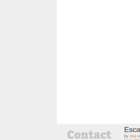
Esca
By
Jibe