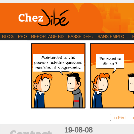
BD | Illustration | Blog
BLOG
PRO
REPORTAGE BD
BASSE DEF
SANS EMPLOI
↓
↓
‹‹ First
19-08-08