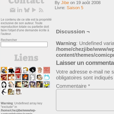
By
Jibe
on
19 août 2008
Livre:
Saison 5
Le contenu de ce site est la propriété
exclusive de son auteur. Toute
reproduction totale ou partielle doit
faire l'objet d'une demande écrite à
Discussion ¬
l'auteur.
Rechercher
Warning
: Undefined varia
/home/chezjibe/www/w
content/themes/comic
Laisser un commenta
Votre adresse e-mail ne s
obligatoires sont indiqué
Commentaire
*
Warning
: Undefined array key
"exclude" in
/home/chezjibe/www/wp-