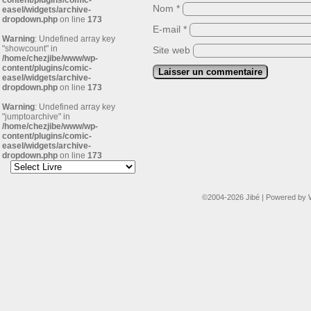
content/plugins/comic-
Nom
*
easel/widgets/archive-
dropdown.php
on line
173
E-mail
*
Warning
: Undefined array key
"showcount" in
Site web
/home/chezjibe/www/wp-
content/plugins/comic-
easel/widgets/archive-
dropdown.php
on line
173
Warning
: Undefined array key
"jumptoarchive" in
/home/chezjibe/www/wp-
content/plugins/comic-
easel/widgets/archive-
dropdown.php
on line
173
©2004-2026
Jibé
|
Powered by