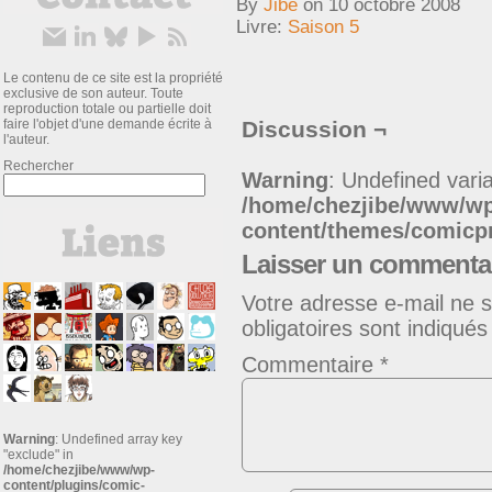
By
Jibe
on
10 octobre 2008
Livre:
Saison 5
Le contenu de ce site est la propriété
exclusive de son auteur. Toute
reproduction totale ou partielle doit
faire l'objet d'une demande écrite à
Discussion ¬
l'auteur.
Rechercher
Warning
: Undefined varia
/home/chezjibe/www/w
content/themes/comic
Laisser un commenta
Votre adresse e-mail ne s
obligatoires sont indiqué
Commentaire
*
Warning
: Undefined array key
"exclude" in
/home/chezjibe/www/wp-
content/plugins/comic-