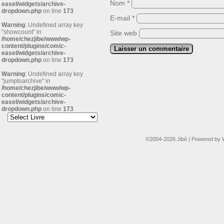
Nom
*
easel/widgets/archive-
dropdown.php
on line
173
E-mail
*
Warning
: Undefined array key
"showcount" in
Site web
/home/chezjibe/www/wp-
content/plugins/comic-
easel/widgets/archive-
dropdown.php
on line
173
Warning
: Undefined array key
"jumptoarchive" in
/home/chezjibe/www/wp-
content/plugins/comic-
easel/widgets/archive-
dropdown.php
on line
173
©2004-2026
Jibé
|
Powered by