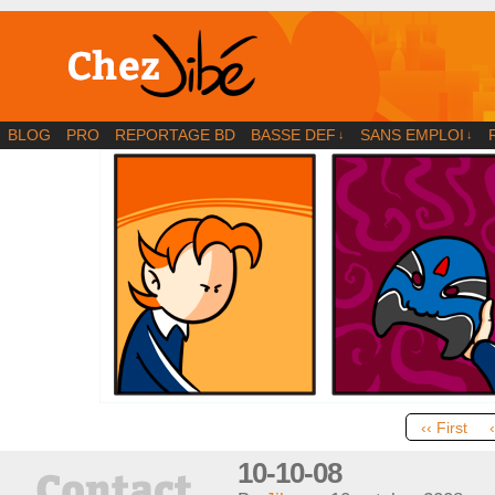
BD | Illustration | Blog
BLOG
PRO
REPORTAGE BD
BASSE DEF
SANS EMPLOI
↓
↓
‹‹ First
10-10-08