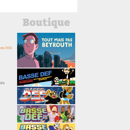
nts RSS
ués