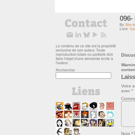
096-
By
Jibe
Livre:
Sai
Le contenu de ce site est la propriété
exclusive de son auteur. Toute
reproduction totale ou partielle doit
Discus
faire l'objet d'une demande écrite à
l'auteur.
Warni
conte
Rechercher
Lais
Votre a
avec
*
Comme
Nom
*