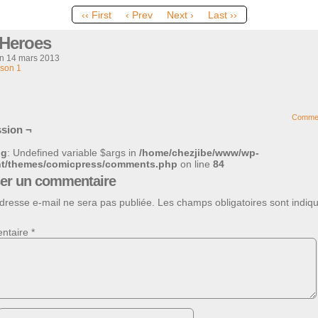
‹‹ First
‹ Prev
Next ›
Last ››
 Heroes
on
14 mars 2013
son 1
Comme
sion ¬
ng
: Undefined variable $args in
/home/chezjibe/www/wp-
nt/themes/comicpress/comments.php
on line
84
ser un commentaire
dresse e-mail ne sera pas publiée.
Les champs obligatoires sont indiq
ntaire
*