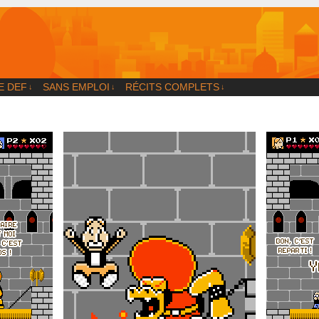
og
E DEF
SANS EMPLOI
RÉCITS COMPLETS
↓
↓
↓