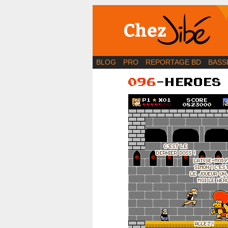
BD | Illustration | Bl
BLOG
PRO
REPORTAGE BD
BASS