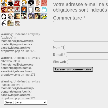
Votre adresse e-mail ne s
obligatoires sont indiqué
Commentaire
*
Warning
: Undefined array key
"exclude" in
/home/chezjibe/www/wp-
content/plugins/comic-
Nom
*
easel/widgets/archive-
dropdown.php
on line
173
E-mail
*
Warning
: Undefined array key
"showcount" in
Site web
/home/chezjibe/www/wp-
content/plugins/comic-
easel/widgets/archive-
dropdown.php
on line
173
Warning
: Undefined array key
"jumptoarchive" in
/home/chezjibe/www/wp-
content/plugins/comic-
easel/widgets/archive-
dropdown.php
on line
173