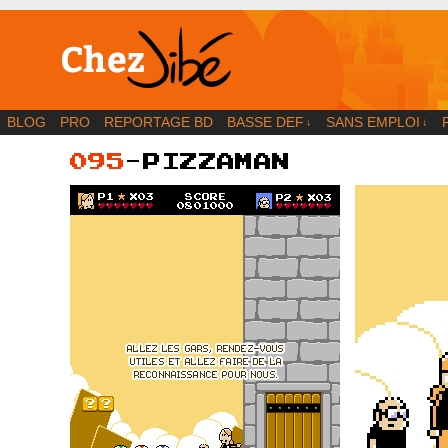
BD | Illustration | Blog
BLOG
PRO
REPORTAGE BD
BASSE DEF
SANS EMPLOI
↓
↓