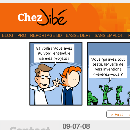
BD | Illustration | Blog
BLOG
PRO
REPORTAGE BD
BASSE DEF
SANS EMPLOI
↓
↓
‹‹ First
09-07-08