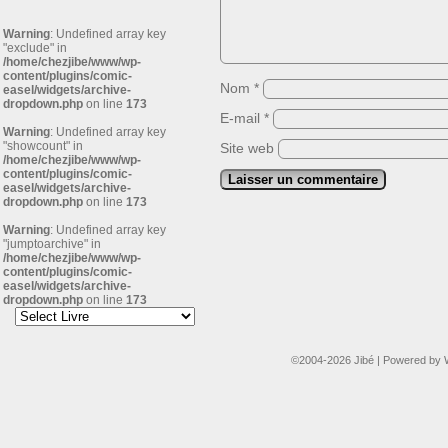
Warning
: Undefined array key
"exclude" in
/home/chezjibe/www/wp-
content/plugins/comic-
Nom
*
easel/widgets/archive-
dropdown.php
on line
173
E-mail
*
Warning
: Undefined array key
"showcount" in
Site web
/home/chezjibe/www/wp-
content/plugins/comic-
easel/widgets/archive-
dropdown.php
on line
173
Warning
: Undefined array key
"jumptoarchive" in
/home/chezjibe/www/wp-
content/plugins/comic-
easel/widgets/archive-
dropdown.php
on line
173
©2004-2026
Jibé
|
Powered by