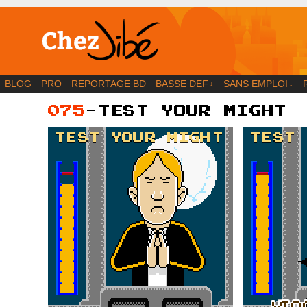
BD | Illustration | Blog
BLOG
PRO
REPORTAGE BD
BASSE DEF
SANS EMPLOI
↓
↓