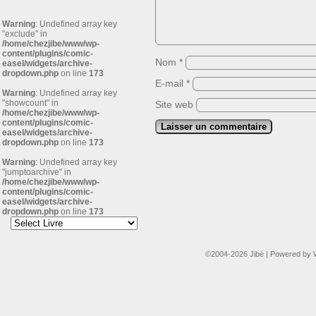
Warning
: Undefined array key
"exclude" in
/home/chezjibe/www/wp-
content/plugins/comic-
Nom
*
easel/widgets/archive-
dropdown.php
on line
173
E-mail
*
Warning
: Undefined array key
"showcount" in
Site web
/home/chezjibe/www/wp-
content/plugins/comic-
easel/widgets/archive-
dropdown.php
on line
173
Warning
: Undefined array key
"jumptoarchive" in
/home/chezjibe/www/wp-
content/plugins/comic-
easel/widgets/archive-
dropdown.php
on line
173
©2004-2026
Jibé
|
Powered by