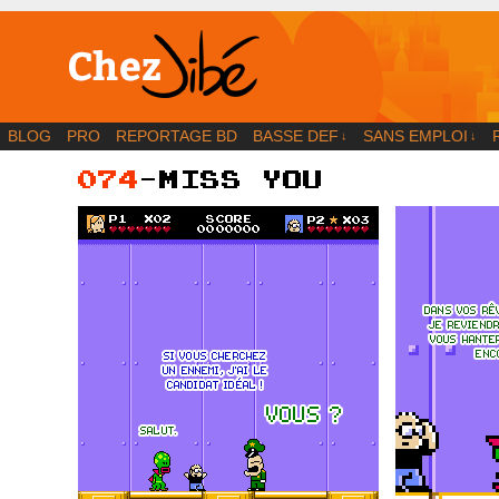
BD | Illustration | Blog
BLOG
PRO
REPORTAGE BD
BASSE DEF
SANS EMPLOI
↓
↓