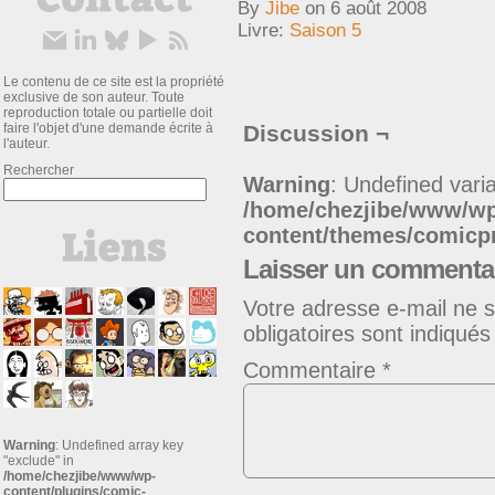
By
Jibe
on
6 août 2008
Livre:
Saison 5
Le contenu de ce site est la propriété
exclusive de son auteur. Toute
reproduction totale ou partielle doit
faire l'objet d'une demande écrite à
Discussion ¬
l'auteur.
Rechercher
Warning
: Undefined varia
/home/chezjibe/www/w
content/themes/comic
Laisser un commenta
Votre adresse e-mail ne s
obligatoires sont indiqué
Commentaire
*
Warning
: Undefined array key
"exclude" in
/home/chezjibe/www/wp-
content/plugins/comic-