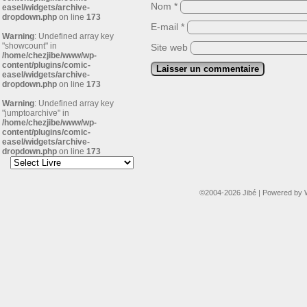
Nom
*
easel/widgets/archive-
dropdown.php
on line
173
E-mail
*
Warning
: Undefined array key
"showcount" in
Site web
/home/chezjibe/www/wp-
content/plugins/comic-
easel/widgets/archive-
dropdown.php
on line
173
Warning
: Undefined array key
"jumptoarchive" in
/home/chezjibe/www/wp-
content/plugins/comic-
easel/widgets/archive-
dropdown.php
on line
173
©2004-2026
Jibé
|
Powered by