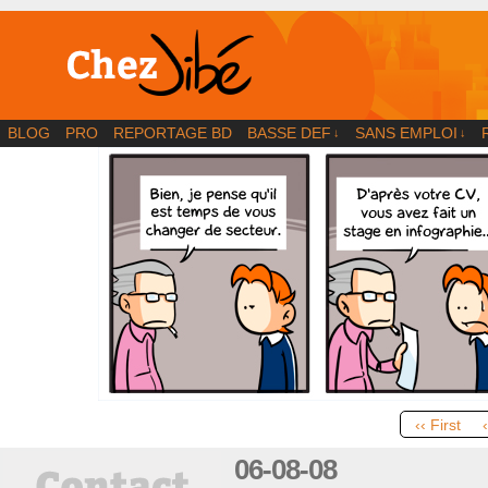
BD | Illustration | Blog
BLOG
PRO
REPORTAGE BD
BASSE DEF
SANS EMPLOI
↓
↓
‹‹ First
06-08-08