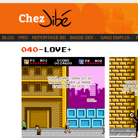
BD | Illustration | Blog
BLOG
PRO
REPORTAGE BD
BASSE DEF
SANS EMPLOI
↓
↓