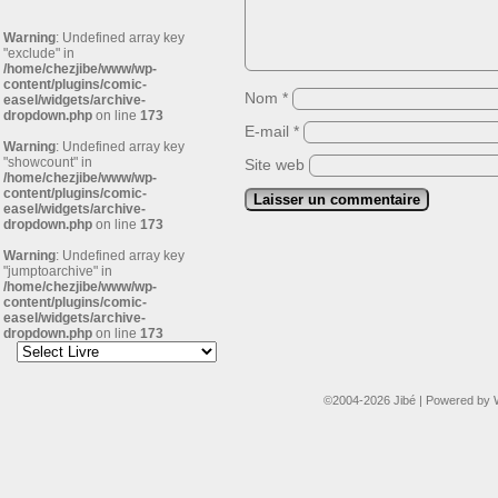
Warning
: Undefined array key
"exclude" in
/home/chezjibe/www/wp-
content/plugins/comic-
Nom
*
easel/widgets/archive-
dropdown.php
on line
173
E-mail
*
Warning
: Undefined array key
"showcount" in
Site web
/home/chezjibe/www/wp-
content/plugins/comic-
easel/widgets/archive-
dropdown.php
on line
173
Warning
: Undefined array key
"jumptoarchive" in
/home/chezjibe/www/wp-
content/plugins/comic-
easel/widgets/archive-
dropdown.php
on line
173
©2004-2026
Jibé
|
Powered by