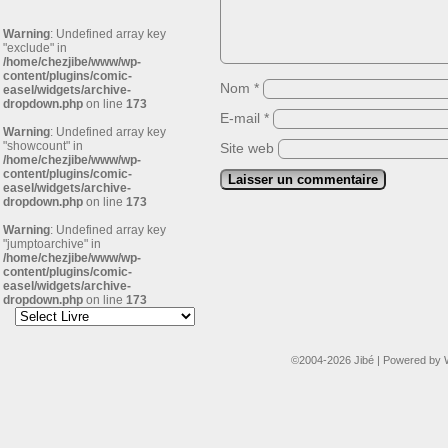
Warning
: Undefined array key
"exclude" in
/home/chezjibe/www/wp-
content/plugins/comic-
Nom
*
easel/widgets/archive-
dropdown.php
on line
173
E-mail
*
Warning
: Undefined array key
"showcount" in
Site web
/home/chezjibe/www/wp-
content/plugins/comic-
easel/widgets/archive-
dropdown.php
on line
173
Warning
: Undefined array key
"jumptoarchive" in
/home/chezjibe/www/wp-
content/plugins/comic-
easel/widgets/archive-
dropdown.php
on line
173
©2004-2026
Jibé
|
Powered by