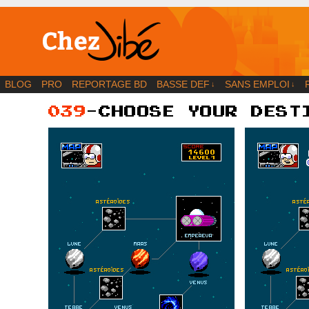
BD | Illustration | Blog
BLOG
PRO
REPORTAGE BD
BASSE DEF
SANS EMPLOI
↓
↓