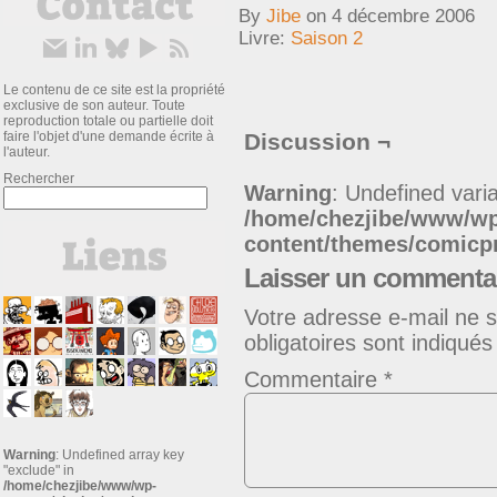
By
Jibe
on
4 décembre 2006
Livre:
Saison 2
Le contenu de ce site est la propriété
exclusive de son auteur. Toute
reproduction totale ou partielle doit
faire l'objet d'une demande écrite à
Discussion ¬
l'auteur.
Rechercher
Warning
: Undefined varia
/home/chezjibe/www/w
content/themes/comic
Laisser un commenta
Votre adresse e-mail ne s
obligatoires sont indiqué
Commentaire
*
Warning
: Undefined array key
"exclude" in
/home/chezjibe/www/wp-