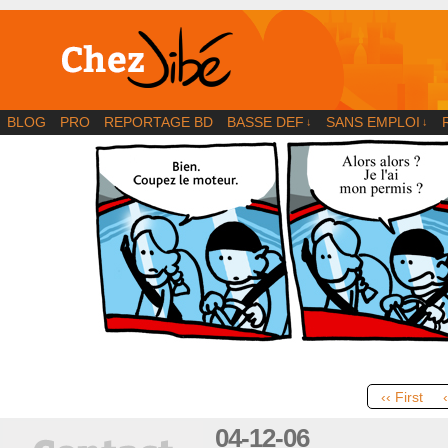
BD | Illustration | Blog
BLOG
PRO
REPORTAGE BD
BASSE DEF
SANS EMPLOI
↓
↓
‹‹ First
04-12-06