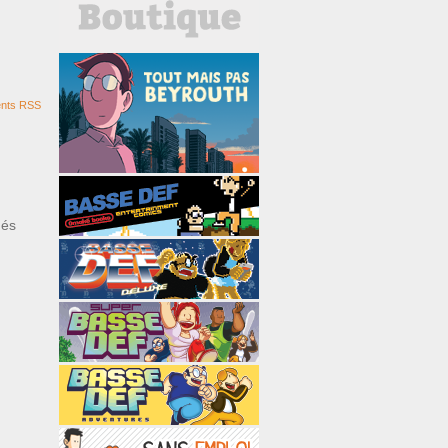
nts RSS
ués