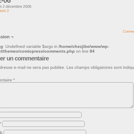
2-06
on
2 décembre 2006
son 2
Comme
sion ¬
ng
: Undefined variable $args in
/home/chezjibe/www/wp-
nt/themes/comicpress/comments.php
on line
84
ser un commentaire
dresse e-mail ne sera pas publiée.
Les champs obligatoires sont indiq
ntaire
*
*
eb