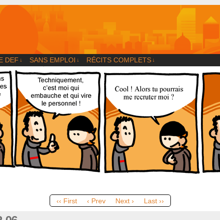
og
E DEF
SANS EMPLOI
RÉCITS COMPLETS
↓
↓
↓
‹‹ First
‹ Prev
Next ›
Last ››