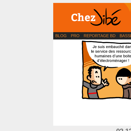
BD | Illustration | Bl
BLOG
PRO
REPORTAGE BD
BASS