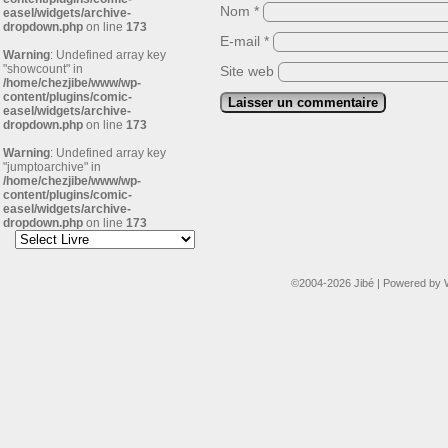
Nom
*
easel/widgets/archive-
dropdown.php
on line
173
E-mail
*
Warning
: Undefined array key
"showcount" in
Site web
/home/chezjibe/www/wp-
content/plugins/comic-
easel/widgets/archive-
dropdown.php
on line
173
Warning
: Undefined array key
"jumptoarchive" in
/home/chezjibe/www/wp-
content/plugins/comic-
easel/widgets/archive-
dropdown.php
on line
173
©2004-2026
Jibé
|
Powered by