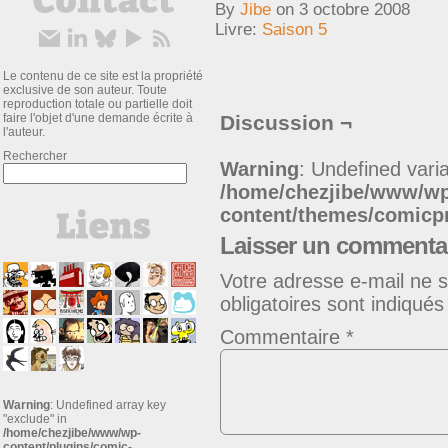
By
Jibe
on
3 octobre 2008
Livre:
Saison 5
Le contenu de ce site est la propriété
exclusive de son auteur. Toute
reproduction totale ou partielle doit
faire l'objet d'une demande écrite à
Discussion ¬
l'auteur.
Rechercher
Warning
: Undefined varia
/home/chezjibe/www/w
content/themes/comic
Laisser un commenta
Votre adresse e-mail ne s
obligatoires sont indiqué
Commentaire
*
Warning
: Undefined array key
"exclude" in
/home/chezjibe/www/wp-
content/plugins/comic-