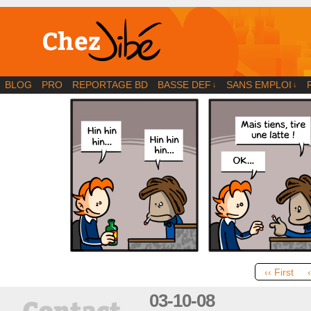
BD | Illustration | Blog
BLOG
PRO
REPORTAGE BD
BASSE DEF
SANS EMPLOI
↓
↓
‹‹ First
03-10-08