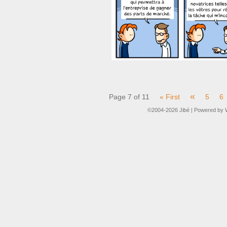
«
Page 7 of 11
« First
5
6
©2004-2026
Jibé
|
Powered by