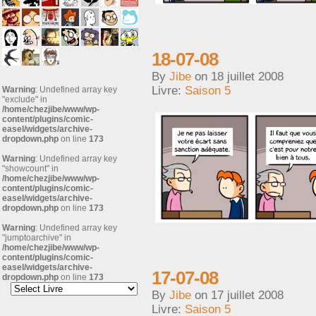
18-07-08
By
Jibe
on
18 juillet 2008
Livre:
Saison 5
Warning
: Undefined array key
"exclude" in
/home/chezjibe/www/wp-
content/plugins/comic-
easel/widgets/archive-
dropdown.php
on line
173
Warning
: Undefined array key
"showcount" in
/home/chezjibe/www/wp-
content/plugins/comic-
easel/widgets/archive-
dropdown.php
on line
173
Warning
: Undefined array key
"jumptoarchive" in
/home/chezjibe/www/wp-
content/plugins/comic-
easel/widgets/archive-
17-07-08
dropdown.php
on line
173
By
Jibe
on
17 juillet 2008
Livre:
Saison 5