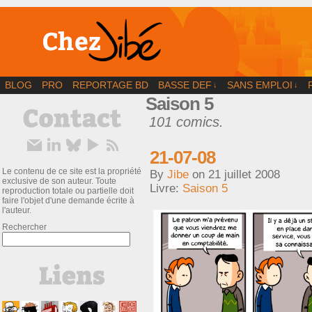
BD | Illustration | Blog
BLOG
PRO
REPORTAGE BD
BASSE DEF
SANS EMPLOI
↓
↓
Saison 5
101 comics.
21-07-08
Le contenu de ce site est la propriété
By
Jibe
on
21 juillet 2008
exclusive de son auteur. Toute
Livre:
Saison 5
reproduction totale ou partielle doit
faire l'objet d'une demande écrite à
l'auteur.
Rechercher