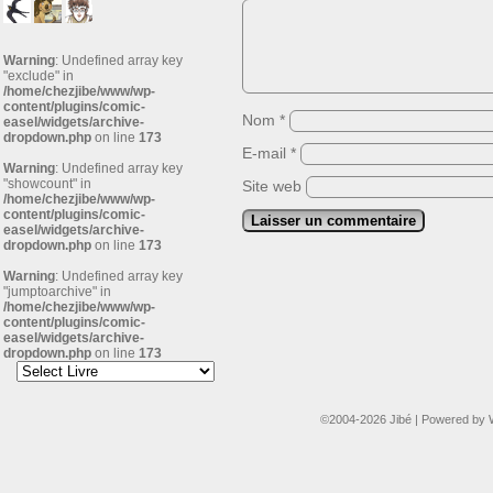
Warning
: Undefined array key
"exclude" in
/home/chezjibe/www/wp-
content/plugins/comic-
Nom
*
easel/widgets/archive-
dropdown.php
on line
173
E-mail
*
Warning
: Undefined array key
"showcount" in
Site web
/home/chezjibe/www/wp-
content/plugins/comic-
easel/widgets/archive-
dropdown.php
on line
173
Warning
: Undefined array key
"jumptoarchive" in
/home/chezjibe/www/wp-
content/plugins/comic-
easel/widgets/archive-
dropdown.php
on line
173
©2004-2026
Jibé
|
Powered by