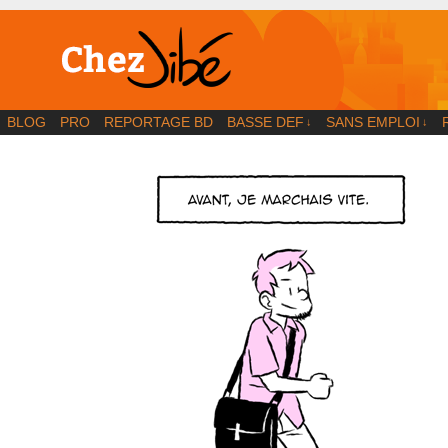
BD | Illustration | Blog
BLOG
PRO
REPORTAGE BD
BASSE DEF
SANS EMPLOI
↓
↓