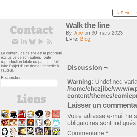
‹‹ First
Walk the line
By
Jibe
on
30 mars 2023
Livre:
Blog
Le contenu de ce site est la propriété
exclusive de son auteur. Toute
reproduction totale ou partielle doit
faire l'objet d'une demande écrite à
Discussion ¬
l'auteur.
Rechercher
Warning
: Undefined varia
/home/chezjibe/www/w
content/themes/comic
Laisser un commenta
Votre adresse e-mail ne s
obligatoires sont indiqué
Commentaire
*