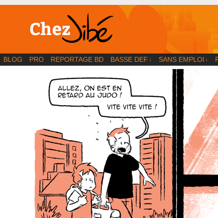
BD | Illustration | Blog
BLOG
PRO
REPORTAGE BD
BASSE DEF
SANS EMPLOI
↓
↓