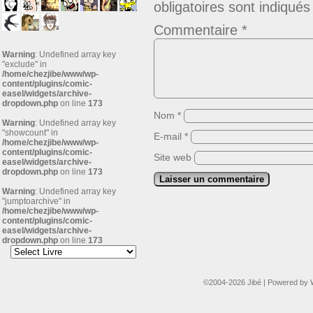
obligatoires sont indiqué
Commentaire
*
Warning
: Undefined array key
"exclude" in
/home/chezjibe/www/wp-
content/plugins/comic-
easel/widgets/archive-
dropdown.php
on line
173
Nom
*
Warning
: Undefined array key
"showcount" in
E-mail
*
/home/chezjibe/www/wp-
content/plugins/comic-
Site web
easel/widgets/archive-
dropdown.php
on line
173
Warning
: Undefined array key
"jumptoarchive" in
/home/chezjibe/www/wp-
content/plugins/comic-
easel/widgets/archive-
dropdown.php
on line
173
©2004-2026
Jibé
|
Powered by