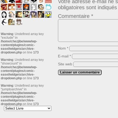
Votre adresse e-mail ne s
obligatoires sont indiqué
Commentaire
*
Warning
: Undefined array key
"exclude" in
/home/chezjibe/www/wp-
content/plugins/comic-
Nom
*
easel/widgets/archive-
dropdown.php
on line
173
E-mail
*
Warning
: Undefined array key
"showcount" in
Site web
/home/chezjibe/www/wp-
content/plugins/comic-
easel/widgets/archive-
dropdown.php
on line
173
Warning
: Undefined array key
"jumptoarchive" in
/home/chezjibe/www/wp-
content/plugins/comic-
easel/widgets/archive-
dropdown.php
on line
173