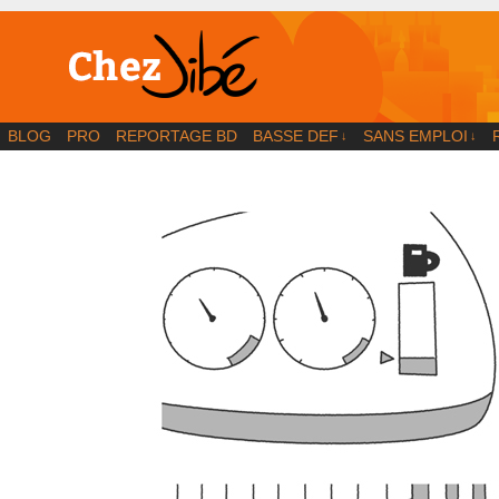
BD | Illustration | Blog
BLOG
PRO
REPORTAGE BD
BASSE DEF
SANS EMPLOI
↓
↓