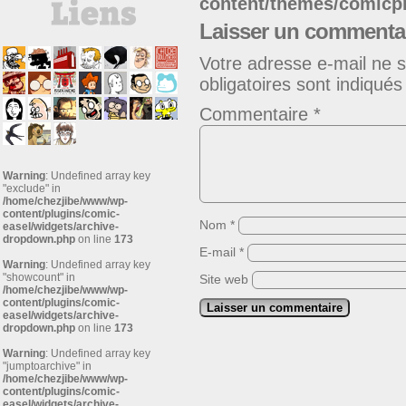
content/themes/comic
Laisser un commenta
Votre adresse e-mail ne s
obligatoires sont indiqué
Commentaire
*
Warning
: Undefined array key
"exclude" in
/home/chezjibe/www/wp-
content/plugins/comic-
Nom
*
easel/widgets/archive-
dropdown.php
on line
173
E-mail
*
Warning
: Undefined array key
"showcount" in
Site web
/home/chezjibe/www/wp-
content/plugins/comic-
easel/widgets/archive-
dropdown.php
on line
173
Warning
: Undefined array key
"jumptoarchive" in
/home/chezjibe/www/wp-
content/plugins/comic-
easel/widgets/archive-