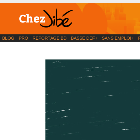
BD | Illustration | Blog
BLOG
PRO
REPORTAGE BD
BASSE DEF
SANS EMPLOI
↓
↓