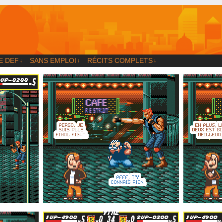
og
E DEF
SANS EMPLOI
RÉCITS COMPLETS
↓
↓
↓