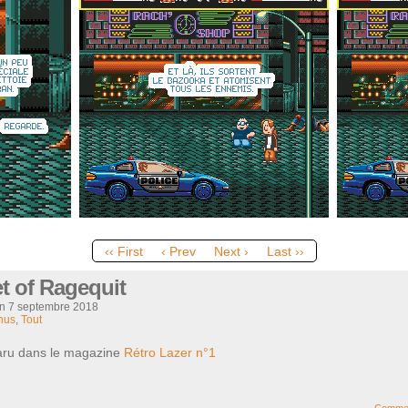
‹‹ First
‹ Prev
Next ›
Last ››
et of Ragequit
on
7 septembre 2018
nus
,
Tout
paru dans le magazine
Rétro Lazer n°1