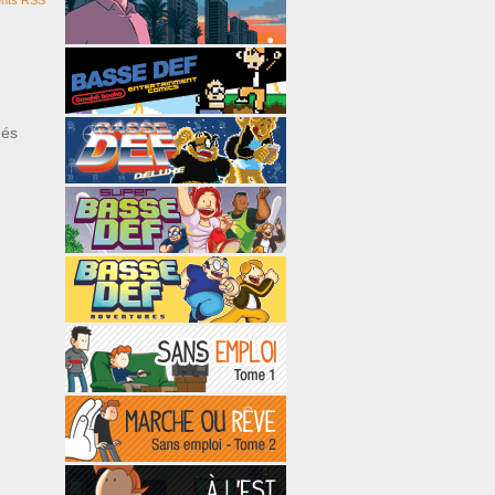
nts RSS
ués