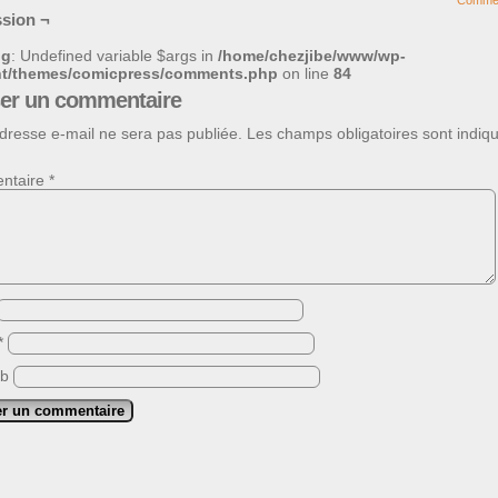
Comme
sion ¬
ng
: Undefined variable $args in
/home/chezjibe/www/wp-
nt/themes/comicpress/comments.php
on line
84
ser un commentaire
dresse e-mail ne sera pas publiée.
Les champs obligatoires sont indiq
ntaire
*
*
eb