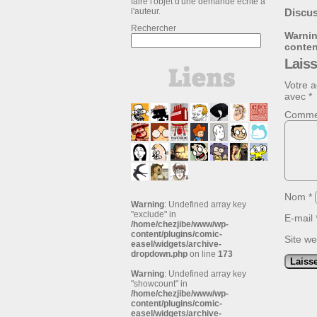
faire l'objet d'une demande écrite à
l'auteur.
Discus
Rechercher
Warni
conte
Lais
Votre a
avec
*
Comme
Nom
*
Warning
: Undefined array key
"exclude" in
E-mail
/home/chezjibe/www/wp-
content/plugins/comic-
Site w
easel/widgets/archive-
dropdown.php
on line
173
Warning
: Undefined array key
"showcount" in
/home/chezjibe/www/wp-
content/plugins/comic-
easel/widgets/archive-