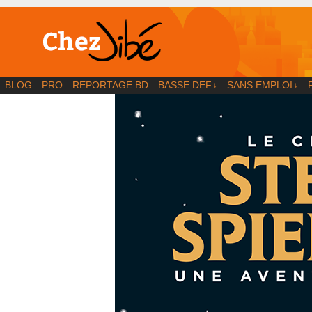
BD | Illustration | Blog
BLOG
PRO
REPORTAGE BD
BASSE DEF
SANS EMPLOI
↓
↓