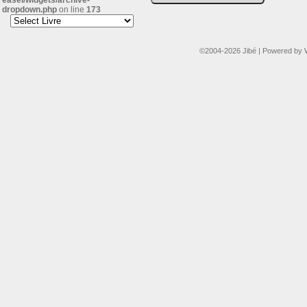
easel/widgets/archive-
dropdown.php
on line
173
©2004-2026
Jibé
|
Powered by