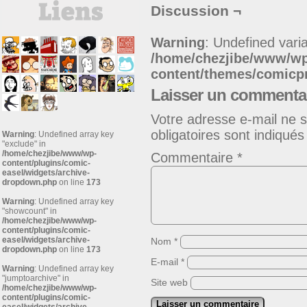
Discussion ¬
Warning
: Undefined varia
/home/chezjibe/www/w
content/themes/comic
Laisser un commenta
Votre adresse e-mail ne s
obligatoires sont indiqué
Warning
: Undefined array key
"exclude" in
/home/chezjibe/www/wp-
Commentaire
*
content/plugins/comic-
easel/widgets/archive-
dropdown.php
on line
173
Warning
: Undefined array key
"showcount" in
/home/chezjibe/www/wp-
content/plugins/comic-
easel/widgets/archive-
Nom
*
dropdown.php
on line
173
E-mail
*
Warning
: Undefined array key
"jumptoarchive" in
Site web
/home/chezjibe/www/wp-
content/plugins/comic-