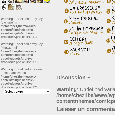
Warning
: Undefined array key
"exclude" in
/home/chezjibe/www/wp-
content/plugins/comic-
easel/widgets/archive-
dropdown.php
on line
173
Warning
: Undefined array key
"showcount" in
/home/chezjibe/www/wp-
content/plugins/comic-
easel/widgets/archive-
dropdown.php
on line
173
Warning
: Undefined array key
"jumptoarchive" in
Discussion ¬
/home/chezjibe/www/wp-
content/plugins/comic-
easel/widgets/archive-
dropdown.php
on line
173
Warning
: Undefined varia
/home/chezjibe/www/w
content/themes/comic
Laisser un commenta