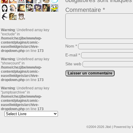
obligatoires sont indiqué
Commentaire
*
Warning
: Undefined array key
"exclude" in
/home/chezjibe/www/wp-
content/plugins/comic-
Nom
*
easel/widgets/archive-
dropdown.php
on line
173
E-mail
*
Warning
: Undefined array key
"showcount" in
Site web
/home/chezjibe/www/wp-
content/plugins/comic-
easel/widgets/archive-
dropdown.php
on line
173
Warning
: Undefined array key
"jumptoarchive" in
/home/chezjibe/www/wp-
content/plugins/comic-
easel/widgets/archive-
dropdown.php
on line
173
©2004-2026
Jibé
|
Powered by