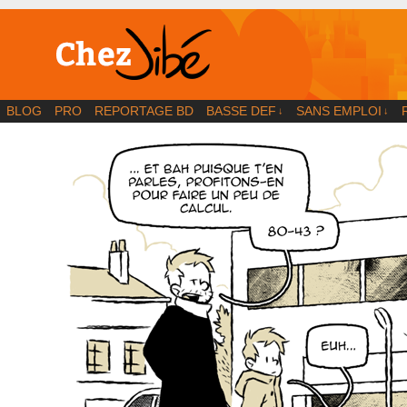
BD | Illustration | Blog
BLOG
PRO
REPORTAGE BD
BASSE DEF
SANS EMPLOI
↓
↓