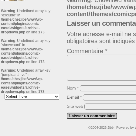
Warning
: Undefined varia
/home/chezjibe/www/w
Warning
: Undefined array key
content/themes/comic
"exclude" in
/home/chezjibe/www/wp-
Laisser un commenta
content/plugins/comic-
easel/widgets/archive-
dropdown.php
on line
173
Votre adresse e-mail ne s
obligatoires sont indiqué
Warning
: Undefined array key
"showcount" in
/home/chezjibe/www/wp-
Commentaire
*
content/plugins/comic-
easel/widgets/archive-
dropdown.php
on line
173
Warning
: Undefined array key
"jumptoarchive" in
/home/chezjibe/www/wp-
content/plugins/comic-
easel/widgets/archive-
Nom
*
dropdown.php
on line
173
E-mail
*
Site web
©2004-2026
Jibé
|
Powered by