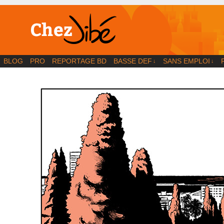
BD | Illustration | Blog
BLOG
PRO
REPORTAGE BD
BASSE DEF
SANS EMPLOI
↓
↓