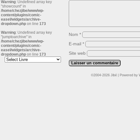
Warning
: Undefined array key
"showcount" in
/home/chezjibe/www/wp-
content/plugins/comic-
easel/widgets/archive-
dropdown.php
on line
173
Warning
: Undefined array key
Nom
*
"jumptoarchive" in
/home/chezjibe/www/wp-
E-mail
*
content/plugins/comic-
easel/widgets/archive-
Site web
dropdown.php
on line
173
©2004-2026
Jibé
|
Powered by