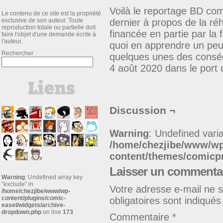
Voilà le reportage BD comp
Le contenu de ce site est la propriété
exclusive de son auteur. Toute
dernier à propos de la réh
reproduction totale ou partielle doit
financée en partie par l
faire l'objet d'une demande écrite à
l'auteur.
quoi en apprendre un peu 
Rechercher
quelques unes des conséq
4 août 2020 dans le port 
Discussion ¬
Warning
: Undefined varia
/home/chezjibe/www/w
content/themes/comic
Laisser un commenta
Warning
: Undefined array key
"exclude" in
Votre adresse e-mail ne s
/home/chezjibe/www/wp-
content/plugins/comic-
obligatoires sont indiqué
easel/widgets/archive-
dropdown.php
on line
173
Commentaire
*