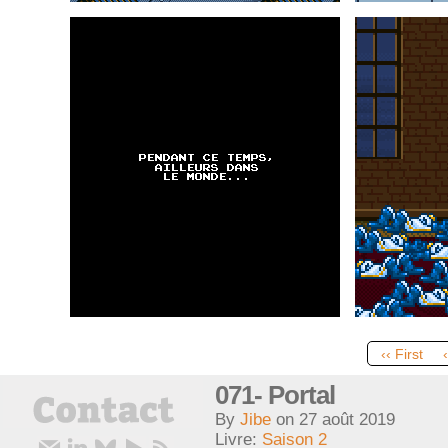
‹‹ First
071- Portal
By
Jibe
on
27 août 2019
Livre:
Saison 2