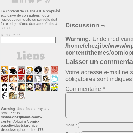
Le contenu de ce site est la propriété
exclusive de son auteur. Toute
reproduction totale ou partielle doit
faire l'objet d'une demande écrite à
Discussion ¬
l'auteur.
Rechercher
Warning
: Undefined varia
/home/chezjibe/www/w
content/themes/comic
Laisser un commenta
Votre adresse e-mail ne s
obligatoires sont indiqué
Commentaire
*
Warning
: Undefined array key
"exclude" in
/home/chezjibe/www/wp-
content/plugins/comic-
Nom
*
easel/widgets/archive-
dropdown.php
on line
173