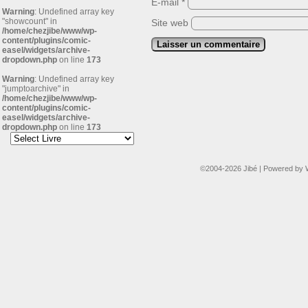
E-mail
*
Warning
: Undefined array key
"showcount" in
Site web
/home/chezjibe/www/wp-
content/plugins/comic-
easel/widgets/archive-
dropdown.php
on line
173
Warning
: Undefined array key
"jumptoarchive" in
/home/chezjibe/www/wp-
content/plugins/comic-
easel/widgets/archive-
dropdown.php
on line
173
©2004-2026
Jibé
|
Powered by