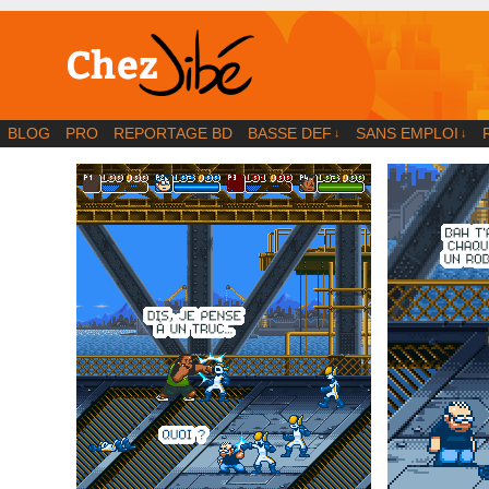
BD | Illustration | Blog
BLOG
PRO
REPORTAGE BD
BASSE DEF
SANS EMPLOI
↓
↓