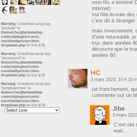
mon fils a terminé D
internet)
ma fille écoute des
c’est dû à Stranger
Warning
: Undefined array key
"exclude" in
mais inversement, q
/home/chezjibe/www/wp-
d’une nouveauté, je 
content/plugins/comic-
easel/widgets/archive-
truc dans années 80
dropdown.php
on line
173
découvre que le tru
Warning
: Undefined array key
années 60
"showcount" in
/home/chezjibe/www/wp-
content/plugins/comic-
easel/widgets/archive-
HC
dropdown.php
on line
173
3 mars 2023, 10 h 10 
Warning
: Undefined array key
"jumptoarchive" in
(et franchement, qui
/home/chezjibe/www/wp-
commente sur un bl
content/plugins/comic-
easel/widgets/archive-
dropdown.php
on line
173
Jibe
3 mars 2023
C’est old
wait…