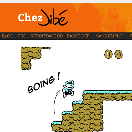
BD | Illustration | Blog
BLOG
PRO
REPORTAGE BD
BASSE DEF
SANS EMPLOI
↓
↓