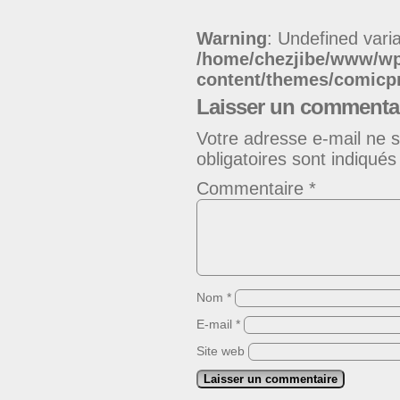
Warning
: Undefined varia
/home/chezjibe/www/w
content/themes/comic
Laisser un commenta
Votre adresse e-mail ne s
obligatoires sont indiqué
Commentaire
*
Nom
*
E-mail
*
Site web