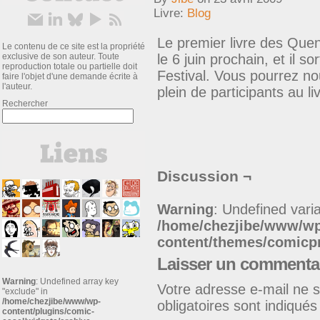
Livre:
Blog
Le premier livre des Quen
Le contenu de ce site est la propriété
exclusive de son auteur. Toute
le 6 juin prochain, et il s
reproduction totale ou partielle doit
Festival. Vous pourrez no
faire l'objet d'une demande écrite à
l'auteur.
plein de participants au li
Rechercher
Discussion ¬
Warning
: Undefined varia
/home/chezjibe/www/w
content/themes/comic
Laisser un commenta
Warning
: Undefined array key
Votre adresse e-mail ne s
"exclude" in
/home/chezjibe/www/wp-
obligatoires sont indiqué
content/plugins/comic-