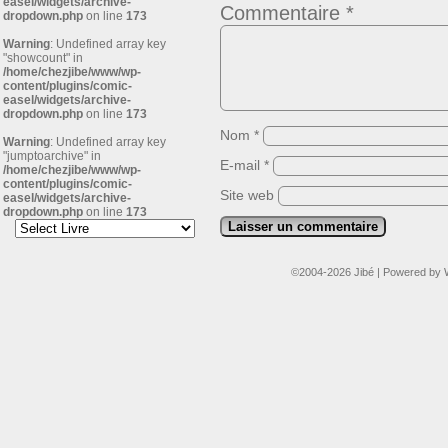
easel/widgets/archive-
Commentaire
*
dropdown.php
on line
173
Warning
: Undefined array key
"showcount" in
/home/chezjibe/www/wp-
content/plugins/comic-
easel/widgets/archive-
dropdown.php
on line
173
Nom
*
Warning
: Undefined array key
"jumptoarchive" in
E-mail
*
/home/chezjibe/www/wp-
content/plugins/comic-
Site web
easel/widgets/archive-
dropdown.php
on line
173
©2004-2026
Jibé
|
Powered by