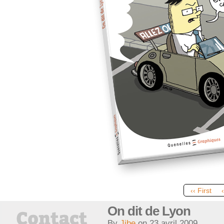
‹‹ First
On dit de Lyon
By
Jibe
on
23 avril 2009