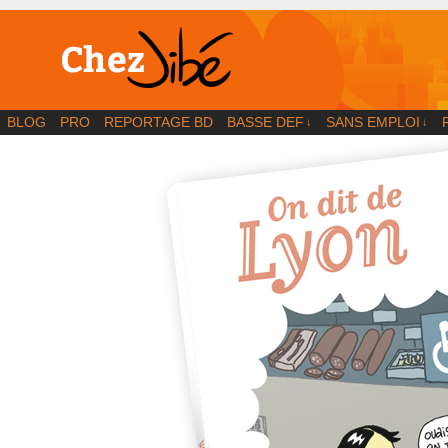
BD | Illustration | Blog
BLOG
PRO
REPORTAGE BD
BASSE DEF
SANS EMPLOI
↓
↓