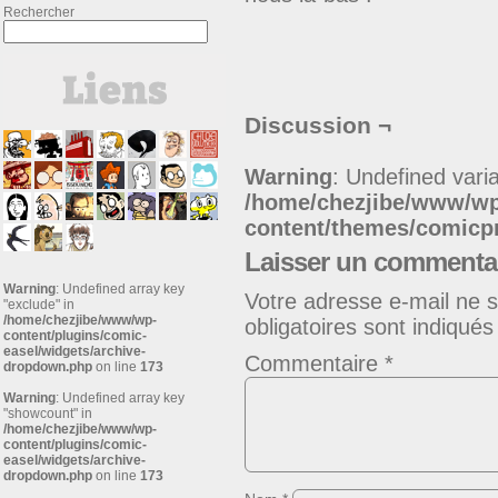
Rechercher
Discussion ¬
Warning
: Undefined varia
/home/chezjibe/www/w
content/themes/comic
Laisser un commenta
Warning
: Undefined array key
Votre adresse e-mail ne s
"exclude" in
/home/chezjibe/www/wp-
obligatoires sont indiqué
content/plugins/comic-
easel/widgets/archive-
Commentaire
*
dropdown.php
on line
173
Warning
: Undefined array key
"showcount" in
/home/chezjibe/www/wp-
content/plugins/comic-
easel/widgets/archive-
dropdown.php
on line
173