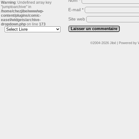
Nom
*
Warning
: Undefined array key
"jumptoarchive" in
E-mail
*
/home/chezjibe/www/wp-
content/plugins/comic-
Site web
easel/widgets/archive-
dropdown.php
on line
173
©2004-2026
Jibé
|
Powered by