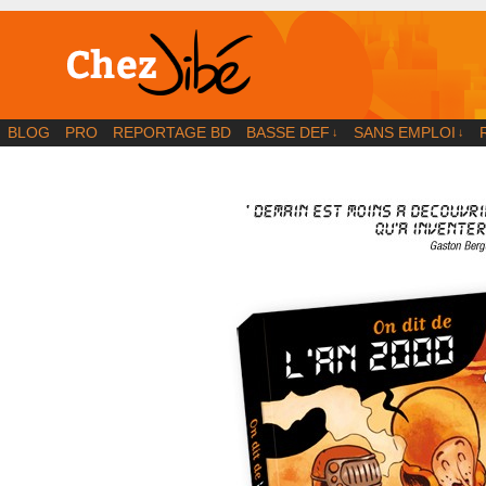
BD | Illustration | Blog
BLOG
PRO
REPORTAGE BD
BASSE DEF
SANS EMPLOI
↓
↓