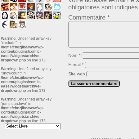
Votre adresse e-mail ne s
obligatoires sont indiqué
Commentaire
*
Warning
: Undefined array key
"exclude" in
/home/chezjibe/www/wp-
content/plugins/comic-
Nom
*
easel/widgets/archive-
dropdown.php
on line
173
E-mail
*
Warning
: Undefined array key
"showcount" in
Site web
/home/chezjibe/www/wp-
content/plugins/comic-
easel/widgets/archive-
dropdown.php
on line
173
Warning
: Undefined array key
"jumptoarchive" in
/home/chezjibe/www/wp-
content/plugins/comic-
easel/widgets/archive-
dropdown.php
on line
173