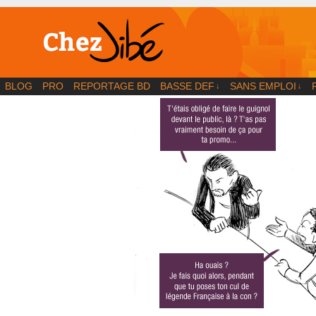
BD | Illustration | Blog
BLOG
PRO
REPORTAGE BD
BASSE DEF
SANS EMPLOI
↓
↓