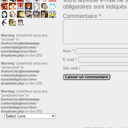
Votre adresse e-mail ne s
obligatoires sont indiqué
Commentaire
*
Warning
: Undefined array key
"exclude" in
/home/chezjibe/www/wp-
content/plugins/comic-
Nom
*
easel/widgets/archive-
dropdown.php
on line
173
E-mail
*
Warning
: Undefined array key
"showcount" in
Site web
/home/chezjibe/www/wp-
content/plugins/comic-
easel/widgets/archive-
dropdown.php
on line
173
Warning
: Undefined array key
"jumptoarchive" in
/home/chezjibe/www/wp-
content/plugins/comic-
easel/widgets/archive-
dropdown.php
on line
173