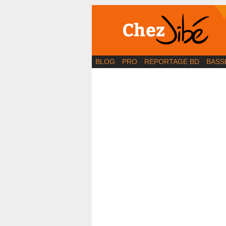
BD | Illustration | Bl
BLOG
PRO
REPORTAGE BD
BASS