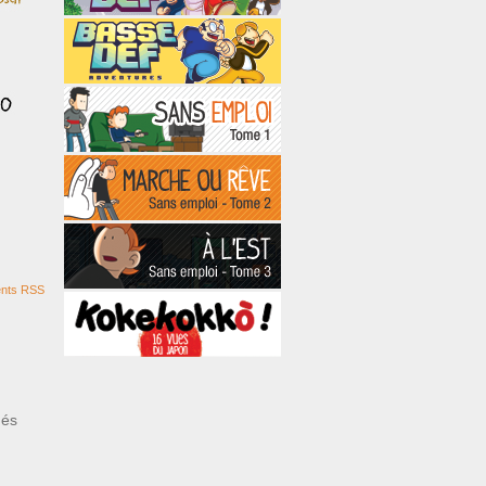
nts RSS
ués