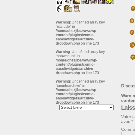
Warning
: Undefined array key
"exclude" in
/home/chezjibe/www/wp-
content/plugins/comic-
easel/widgets/archive-
dropdown.php
on line
173
Warning
: Undefined array key
"showcount" in
/home/chezjibe/www/wp-
content/plugins/comic-
easel/widgets/archive-
dropdown.php
on line
173
Warning
: Undefined array key
Discus
"jumptoarchive" in
/home/chezjibe/www/wp-
content/plugins/comic-
Warni
easel/widgets/archive-
conte
dropdown.php
on line
173
Lais
Votre a
avec
*
Comme