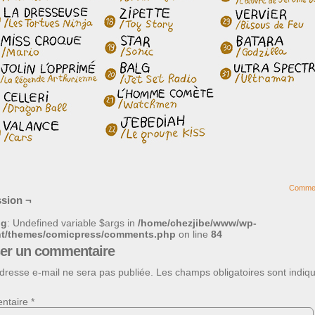
Comme
sion ¬
ng
: Undefined variable $args in
/home/chezjibe/www/wp-
nt/themes/comicpress/comments.php
on line
84
ser un commentaire
dresse e-mail ne sera pas publiée.
Les champs obligatoires sont indiq
ntaire
*