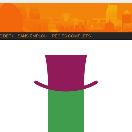
og
E DEF
SANS EMPLOI
RÉCITS COMPLETS
↓
↓
↓