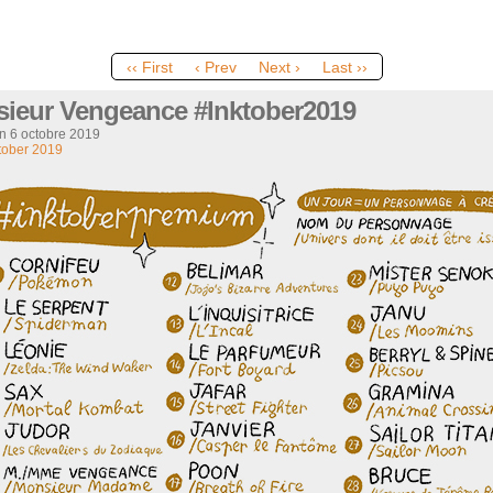
‹‹ First
‹ Prev
Next ›
Last ››
ieur Vengeance #Inktober2019
on
6 octobre 2019
tober 2019