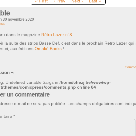
‹‹ First
‹ Prev
Next ›
Last ››
ble
on
30 novembre 2020
nus
paru dans le magazine
Rétro Lazer n°8
ir la suite des strips Basse Def, c’est dans le prochain Rétro Lazer qui 
rs-ci, aux éditions
Omaké Books
!
Comme
sion ¬
ng
: Undefined variable $args in
/home/chezjibe/www/wp-
nt/themes/comicpress/comments.php
on line
84
ser un commentaire
dresse e-mail ne sera pas publiée.
Les champs obligatoires sont indiq
ntaire
*