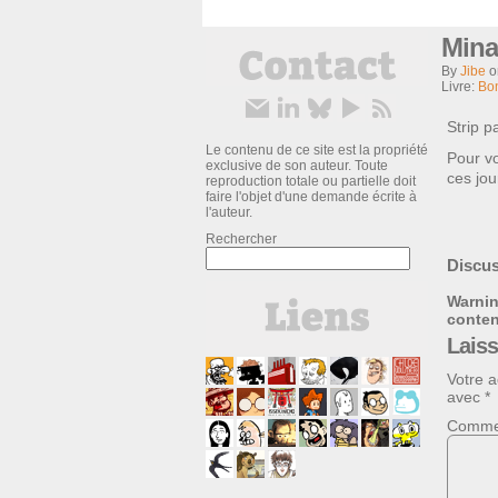
Mina
By
Jibe
Livre:
Bo
Strip 
Le contenu de ce site est la propriété
Pour vo
exclusive de son auteur. Toute
ces jou
reproduction totale ou partielle doit
faire l'objet d'une demande écrite à
l'auteur.
Rechercher
Discus
Warni
conte
Lais
Votre a
avec
*
Comme