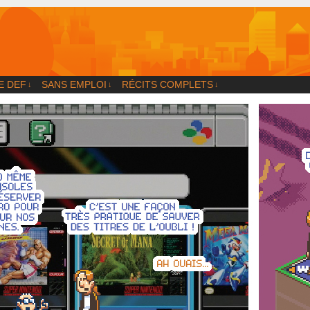
og
E DEF
SANS EMPLOI
RÉCITS COMPLETS
↓
↓
↓