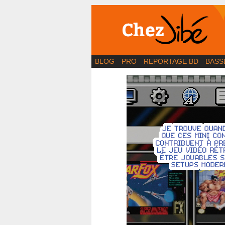
BD | Illustration | Bl
BLOG
PRO
REPORTAGE BD
BASS