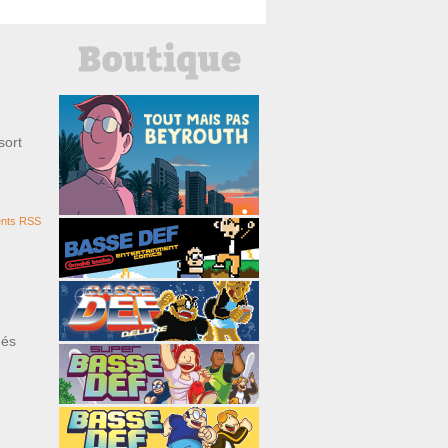
sort
nts RSS
ués