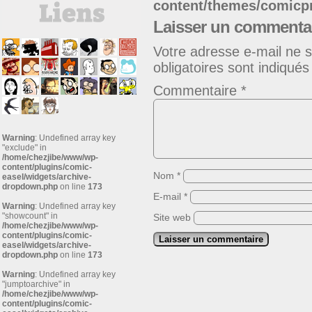
content/themes/comic
Laisser un commenta
Votre adresse e-mail ne s
obligatoires sont indiqué
Commentaire
*
Warning
: Undefined array key
"exclude" in
/home/chezjibe/www/wp-
content/plugins/comic-
Nom
*
easel/widgets/archive-
dropdown.php
on line
173
E-mail
*
Warning
: Undefined array key
"showcount" in
Site web
/home/chezjibe/www/wp-
content/plugins/comic-
easel/widgets/archive-
dropdown.php
on line
173
Warning
: Undefined array key
"jumptoarchive" in
/home/chezjibe/www/wp-
content/plugins/comic-