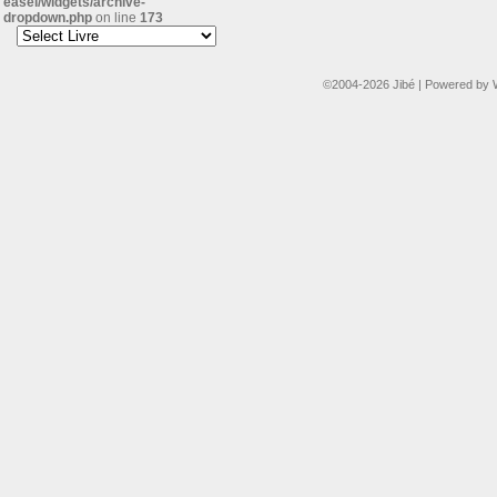
easel/widgets/archive-
dropdown.php
on line
173
©2004-2026
Jibé
|
Powered by