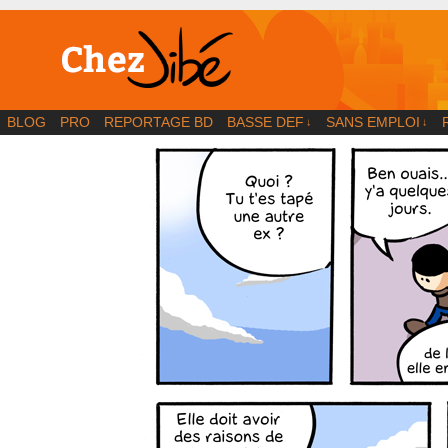
BD | Illustration | Blog
BLOG
PRO
REPORTAGE BD
BASSE DEF
SANS EMPLOI
↓
↓