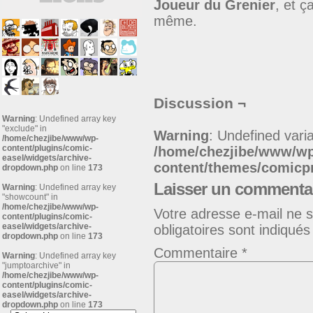
Joueur du Grenier
, et ç
même.
Discussion ¬
Warning
: Undefined array key
"exclude" in
Warning
: Undefined varia
/home/chezjibe/www/wp-
content/plugins/comic-
/home/chezjibe/www/w
easel/widgets/archive-
content/themes/comic
dropdown.php
on line
173
Laisser un commenta
Warning
: Undefined array key
"showcount" in
/home/chezjibe/www/wp-
Votre adresse e-mail ne s
content/plugins/comic-
easel/widgets/archive-
obligatoires sont indiqué
dropdown.php
on line
173
Commentaire
*
Warning
: Undefined array key
"jumptoarchive" in
/home/chezjibe/www/wp-
content/plugins/comic-
easel/widgets/archive-
dropdown.php
on line
173