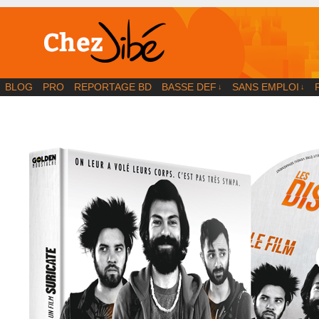
BD | Illustration | Blog
BLOG
PRO
REPORTAGE BD
BASSE DEF
SANS EMPLOI
↓
↓