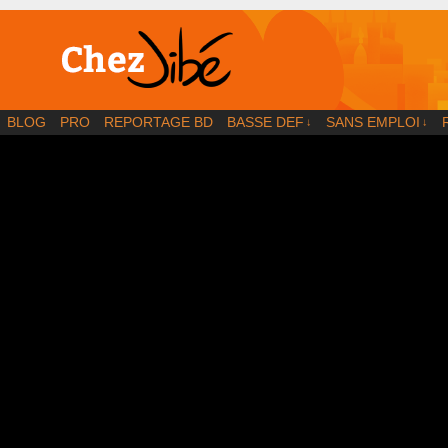
BD | Illustration | Blog
BLOG
PRO
REPORTAGE BD
BASSE DEF
SANS EMPLOI
↓
↓