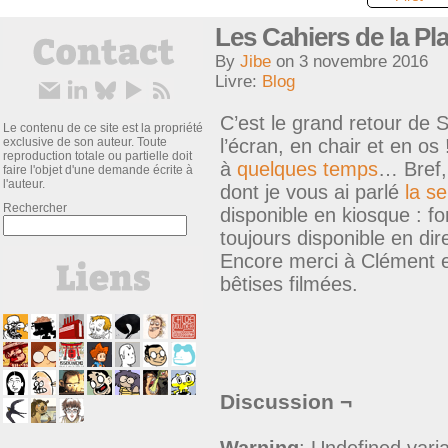
Les Cahiers de la Pla
By
Jibe
on
3 novembre 2016
Livre:
Blog
C’est le grand retour de
Le contenu de ce site est la propriété
exclusive de son auteur. Toute
l’écran, en chair et en os
reproduction totale ou partielle doit
à
quelques temps
… Bref,
faire l'objet d'une demande écrite à
l'auteur.
dont je vous ai parlé
la s
Rechercher
disponible en kiosque : fo
toujours disponible en dir
Encore merci à Clément e
bêtises filmées.
Discussion ¬