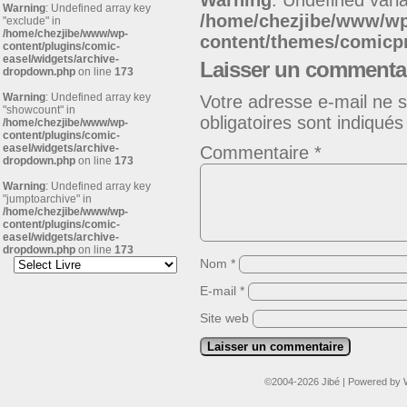
Warning
: Undefined varia
Warning
: Undefined array key
/home/chezjibe/www/w
"exclude" in
/home/chezjibe/www/wp-
content/themes/comic
content/plugins/comic-
easel/widgets/archive-
Laisser un commenta
dropdown.php
on line
173
Warning
: Undefined array key
Votre adresse e-mail ne s
"showcount" in
obligatoires sont indiqué
/home/chezjibe/www/wp-
content/plugins/comic-
easel/widgets/archive-
Commentaire
*
dropdown.php
on line
173
Warning
: Undefined array key
"jumptoarchive" in
/home/chezjibe/www/wp-
content/plugins/comic-
easel/widgets/archive-
dropdown.php
on line
173
Nom
*
E-mail
*
Site web
©2004-2026
Jibé
|
Powered by