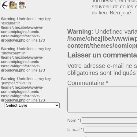
Ton dessin, et l’ind
souvenir de celles-
du lieu. Bien joué.
Warning
: Undefined array key
"exclude" in
/home/chezjibe/www/wp-
Warning
: Undefined varia
content/plugins/comic-
easel/widgets/archive-
/home/chezjibe/www/w
dropdown.php
on line
173
content/themes/comic
Warning
: Undefined array key
Laisser un commenta
"showcount" in
/home/chezjibe/www/wp-
content/plugins/comic-
Votre adresse e-mail ne s
easel/widgets/archive-
dropdown.php
on line
173
obligatoires sont indiqué
Warning
: Undefined array key
Commentaire
*
"jumptoarchive" in
/home/chezjibe/www/wp-
content/plugins/comic-
easel/widgets/archive-
dropdown.php
on line
173
Nom
*
E-mail
*