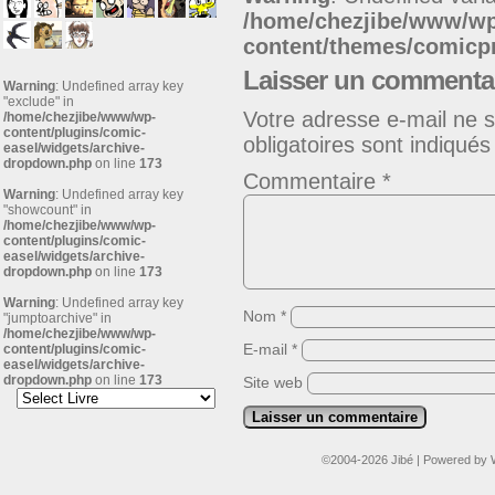
/home/chezjibe/www/w
content/themes/comic
Laisser un commenta
Warning
: Undefined array key
"exclude" in
Votre adresse e-mail ne s
/home/chezjibe/www/wp-
content/plugins/comic-
obligatoires sont indiqué
easel/widgets/archive-
dropdown.php
on line
173
Commentaire
*
Warning
: Undefined array key
"showcount" in
/home/chezjibe/www/wp-
content/plugins/comic-
easel/widgets/archive-
dropdown.php
on line
173
Warning
: Undefined array key
Nom
*
"jumptoarchive" in
/home/chezjibe/www/wp-
E-mail
*
content/plugins/comic-
easel/widgets/archive-
dropdown.php
on line
173
Site web
©2004-2026
Jibé
|
Powered by