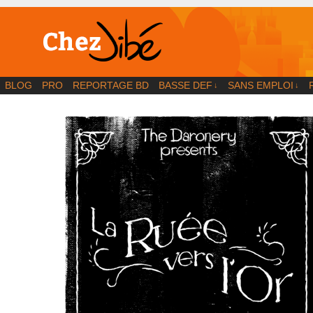
BD | Illustration | Blog
BLOG
PRO
REPORTAGE BD
BASSE DEF
SANS EMPLOI
↓
↓