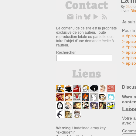
La m
By
Jibe
Livre:
Bl
Je sui
Le contenu de ce site est la propriété
Pour li
exclusive de son auteur. Toute
>
épis
reproduction totale ou partielle doit
faire l'objet d'une demande écrite à
>
épis
l'auteur.
>
épis
>
épis
Rechercher
>
épis
>
épis
Discus
Warni
conte
Lais
Votre a
avec
*
Warning
: Undefined array key
Comme
"exclude" in