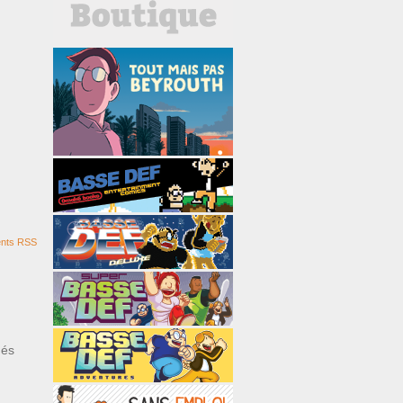
nts RSS
ués