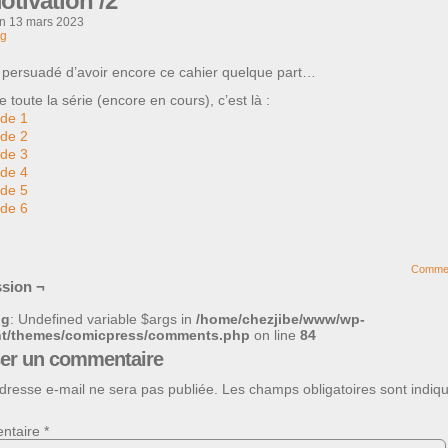
otivation /2
on
13 mars 2023
og
s persuadé d’avoir encore ce cahier quelque part…
re toute la série (encore en cours), c’est là :
ode 1
ode 2
ode 3
ode 4
ode 5
ode 6
Comme
sion ¬
ng
: Undefined variable $args in
/home/chezjibe/www/wp-
nt/themes/comicpress/comments.php
on line
84
ser un commentaire
dresse e-mail ne sera pas publiée.
Les champs obligatoires sont indiq
ntaire
*