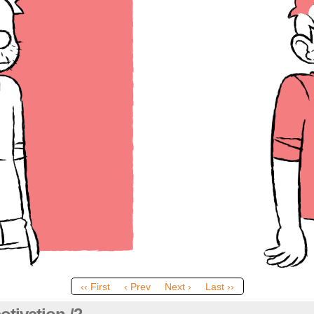
‹‹ First
‹ Prev
Next ›
Last ››