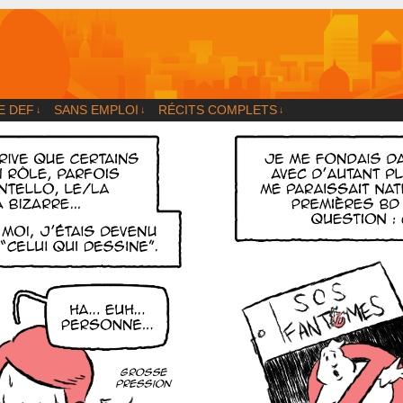
og
E DEF
SANS EMPLOI
RÉCITS COMPLETS
↓
↓
↓