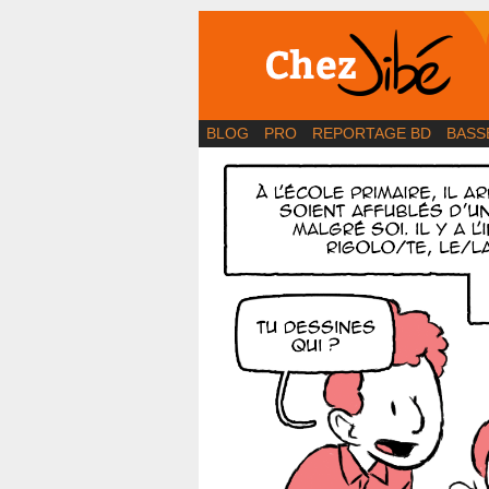
BD | Illustration | Bl
BLOG
PRO
REPORTAGE BD
BASS